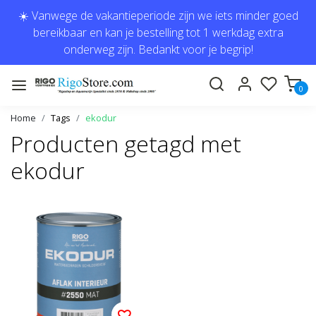
☀️ Vanwege de vakantieperiode zijn we iets minder goed
bereikbaar en kan je bestelling tot 1 werkdag extra
onderweg zijn. Bedankt voor je begrip!
0
Home
Tags
ekodur
Producten getagd met
ekodur