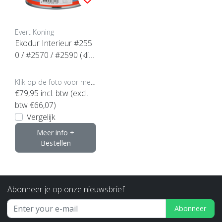
Evert Koning
Ekodur Interieur #255
0 / #2570 / #2590 (klik
voor inhoud en glansgr
aad)
Klik op de foto voor meer opties..
€79,95
incl. btw (excl.
btw €66,07)
Vergelijk
Meer info +
Bestellen
Abonneer je op onze nieuwsbrief
Abonneer