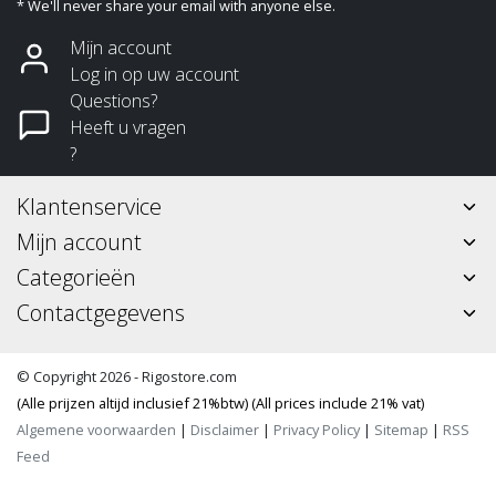
* We'll never share your email with anyone else.
Mijn account
Log in op uw account
Questions?
Heeft u vragen
?
Klantenservice
Mijn account
Categorieën
Contactgegevens
© Copyright 2026 - Rigostore.com
(Alle prijzen altijd inclusief 21%btw) (All prices include 21% vat)
Algemene voorwaarden
|
Disclaimer
|
Privacy Policy
|
Sitemap
|
RSS
Feed