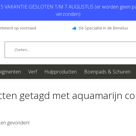
 VAKANTIE GESLOTEN T/M 7 AUGUSTUS (er worden geen pa
verzonden)
ortiment op voorraad
Dé Specialist in de Benelux
pigmenten
Verf
Hulpproducten
Boenpads & Schuren
ten getagd met aquamarijn cor
en gevonden!