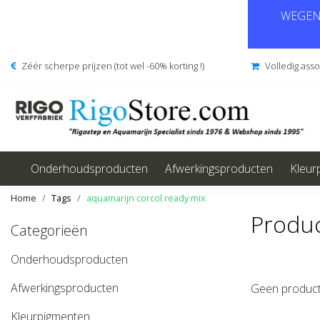
WEGENS
Zéér scherpe prijzen (tot wel -60% korting !)
Volledig ass
Onderhoudsproducten
Afwerkingsproducten
Kleur
Home
Tags
aquamarijn corcol ready mix
Produc
Categorieën
Onderhoudsproducten
Afwerkingsproducten
Geen product
Kleurpigmenten