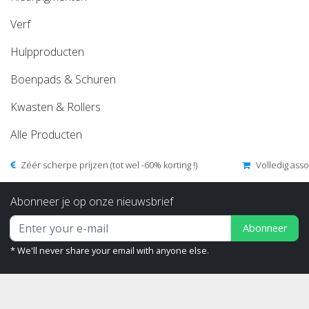
Verf
Hulpproducten
Boenpads & Schuren
Kwasten & Rollers
Alle Producten
Zéér scherpe prijzen (tot wel -60% korting !)
Volledig ass
Abonneer je op onze nieuwsbrief
Abonneer
* We'll never share your email with anyone else.