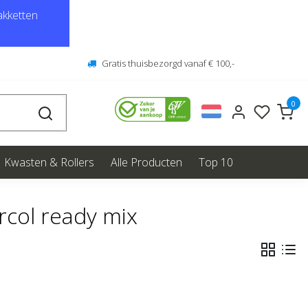
kketten
Gratis thuisbezorgd vanaf € 100,-
0
Kwasten & Rollers
Alle Producten
Top 10
col ready mix