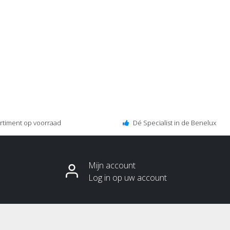
ortiment op voorraad
Dé Specialist in de Benelux
Mijn account
Log in op uw account