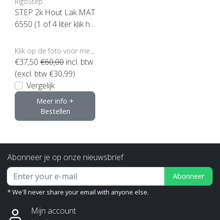
RigoStep
STEP 2k Hout Lak MAT
6550 (1 of 4 liter klik hi
er)
Klik op de foto voor meer opties..
€37,50
€60,00
incl. btw
(excl. btw €30,99)
Vergelijk
Meer info +
Bestellen
Abonneer je op onze nieuwsbrief
Abonneer
* We'll never share your email with anyone else.
Mijn account