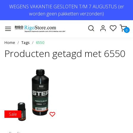
WEGENS VAKANTIE GESLOTEN T/M 7 AUGUSTUS (er
worden geen pakketten verzonden)
0
Home
Tags
6550
Producten getagd met 6550
Sale