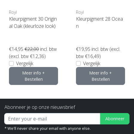
Royl
Royl
Kleurpigment 30 Origin
Kleurpigment 28 Ocea
al Oak (kleurloze look)
n
€14,95
€22,00
incl. btw
€19,95
incl. btw (excl.
(excl. btw €12,36)
btw €16,49)
Vergelijk
Vergelijk
Meer info +
Meer info +
Bestellen
Bestellen
Abonneer je op onze nieuwsbrief
Abonneer
* We'll never share your email with anyone else.