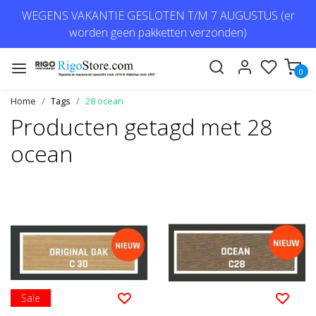
WEGENS VAKANTIE GESLOTEN T/M 7 AUGUSTUS (er
worden geen pakketten verzonden)
0
Home
Tags
28 ocean
Producten getagd met 28
ocean
Sale