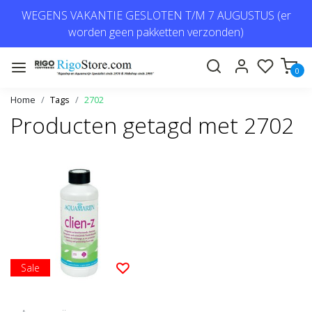
WEGENS VAKANTIE GESLOTEN T/M 7 AUGUSTUS (er
worden geen pakketten verzonden)
0
Home
Tags
2702
Producten getagd met 2702
Sale