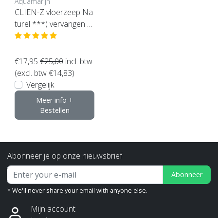
Aquamarijn
CLIEN-Z vloerzeep Na
turel ***( vervangen d
oor de Royl zeep)
€17,95
€25,00
incl. btw
(excl. btw €14,83)
Vergelijk
Meer info +
Bestellen
Abonneer je op onze nieuwsbrief
Abonneer
* We'll never share your email with anyone else.
Mijn account