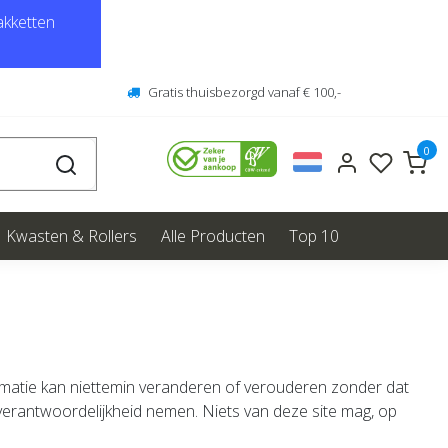
kketten
Gratis thuisbezorgd vanaf € 100,-
0
Kwasten & Rollers
Alle Producten
Top 10
formatie kan niettemin veranderen of verouderen zonder dat
verantwoordelijkheid nemen. Niets van deze site mag, op