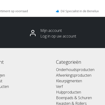
ortiment op voorraad
Dé Specialist in de Benelux
Mijn account
Log in op uw account
nt
Categorieën
Onderhoudsproducten
ngen
Afwerkingsproducten
st
Kleurpigmenten
ducten
Verf
Hulpproducten
Boenpads & Schuren
Kwasten & Rollers