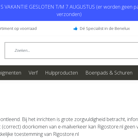
 VAKANTIE GESLOTEN T/M 7 AUGUSTUS (er worden geen pa
verzonden)
ortiment op voorraad
Dé Specialist in de Benelux
pigmenten
Verf
Hulpproducten
Boenpads & Schuren
tleend. Bij het inrichten is grote zorgvuldigheid betracht, in
et (correct) doorkomen van e-mailverkeer kan Rigostore.nl geen 
elijke toestemming van Rigostore.nl