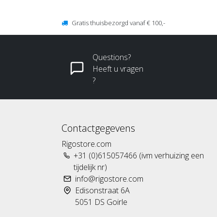
Gratis thuisbezorgd vanaf € 100,-
Questions?
Heeft u vragen
?
Contactgegevens
Rigostore.com
+31 (0)615057466 (ivm verhuizing een
tijdelijk nr)
info@rigostore.com
Edisonstraat 6A
5051 DS Goirle