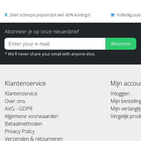
Zéér scherpe prijzen (tot wel -60% korting !)
Volledig ass
Abonneer je op onze nieuwsbrief
Abonneer
* We'll never share your email with anyone else.
Klantenservice
Mijn accou
Klantenservice
Inloggen
Over ons
Mijn bestelli
AVG - GDPR
Mijn verlanglij
Algemene voorwaarden
Vergelijk pro
Betaalmethoden
Privacy Policy
Verzenden & retourneren