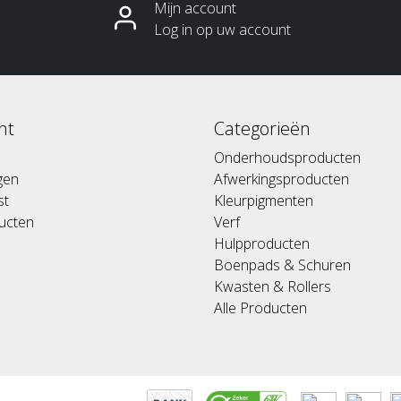
Mijn account
Log in op uw account
nt
Categorieën
Onderhoudsproducten
ngen
Afwerkingsproducten
st
Kleurpigmenten
ducten
Verf
Hulpproducten
Boenpads & Schuren
Kwasten & Rollers
Alle Producten