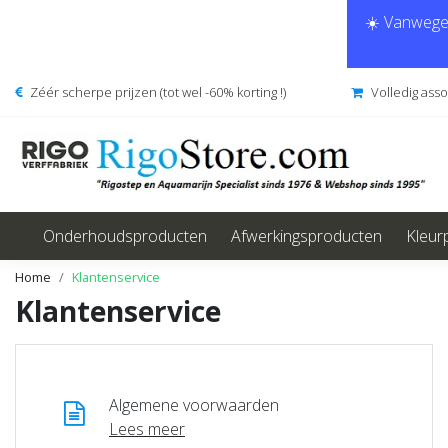
☀️ Vanwege 
Zéér scherpe prijzen (tot wel -60% korting !)
Volledig ass
Onderhoudsproducten
Afwerkingsproducten
Kleur
Home
Klantenservice
Klantenservice
Algemene voorwaarden
Lees meer