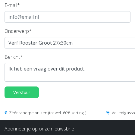
E-mail*
Onderwerp*
Bericht*
Verstuur
Zéér scherpe prijzen (tot wel -60% korting !)
Volledig ass
Abonneer je op onze nieuwsbrief