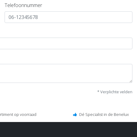
Telefoonnummer
* Verplichte velden
ortiment op voorraad
Dé Specialist in de Benelux