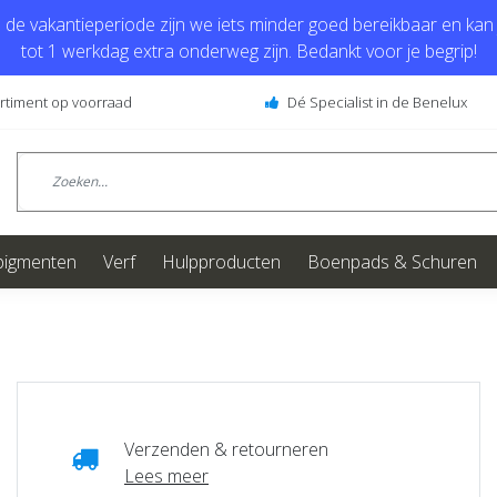
de vakantieperiode zijn we iets minder goed bereikbaar en kan j
tot 1 werkdag extra onderweg zijn. Bedankt voor je begrip!
ortiment op voorraad
Dé Specialist in de Benelux
pigmenten
Verf
Hulpproducten
Boenpads & Schuren
Verzenden & retourneren
Lees meer