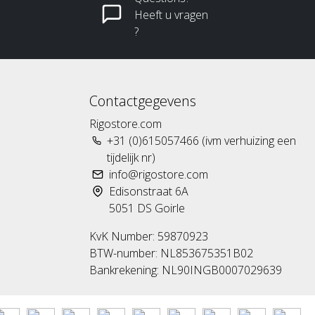
Heeft u vragen
?
Contactgegevens
Rigostore.com
+31 (0)615057466 (ivm verhuizing een
tijdelijk nr)
info@rigostore.com
Edisonstraat 6A
5051 DS Goirle
KvK Number: 59870923
BTW-number: NL853675351B02
Bankrekening: NL90INGB0007029639