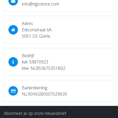
info@rigostore.com
Adres
Edisonstraat 6A
5051 DS Goirle
Bedrijf
kvk: 59870923
btw: NL853675351B02
Bankrekening
NL90INGB0007029639
Abonneer je op onze nieuwsbrief