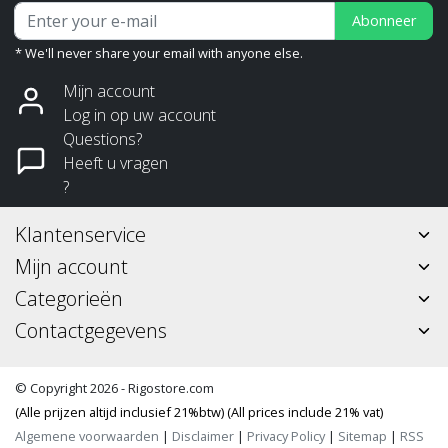
Abonneer
* We'll never share your email with anyone else.
Mijn account
Log in op uw account
Questions?
Heeft u vragen
?
Klantenservice
Mijn account
Categorieën
Contactgegevens
© Copyright 2026 - Rigostore.com
(Alle prijzen altijd inclusief 21%btw) (All prices include 21% vat)
Algemene voorwaarden
|
Disclaimer
|
Privacy Policy
|
Sitemap
|
RSS