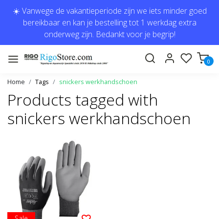
☀️ Vanwege de vakantieperiode zijn we iets minder goed
bereikbaar en kan je bestelling tot 1 werkdag extra
onderweg zijn. Bedankt voor je begrip!
0
Home
Tags
snickers werkhandschoen
Products tagged with
snickers werkhandschoen
Sale