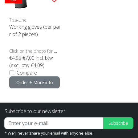
Tisa-Line
Working gloves (per pai
r of 2 pieces)
Click on the photo for more options..
€4,95
€7,00
incl. btw
(excl. btw €4,09)
Compare
Order + More info
Subscribe to our newsletter
Subscribe
* We'll never share your email with anyone else.