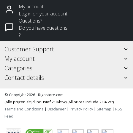
My account
Log in on your account
Questions?
Do you have questions
?
Customer Support
My account
Categories
Contact details
© Copyright 2026 - Rigostore.com
(Alle prijzen altijd inclusief 21%btw) (All prices include 21% vat)
Terms and Conditions
|
Disclaimer
|
Privacy Policy
|
Sitemap
|
RSS
Feed