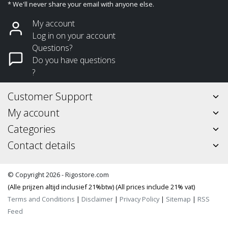
* We'll never share your email with anyone else.
My account
Log in on your account
Questions?
Do you have questions
?
Customer Support
My account
Categories
Contact details
© Copyright 2026 - Rigostore.com
(Alle prijzen altijd inclusief 21%btw) (All prices include 21% vat)
Terms and Conditions
|
Disclaimer
|
Privacy Policy
|
Sitemap
|
RSS
Feed