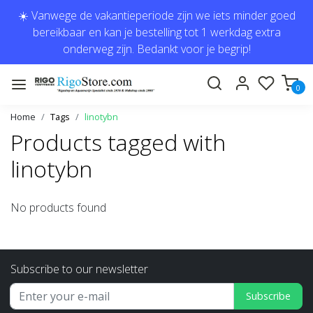
☀️ Vanwege de vakantieperiode zijn we iets minder goed
bereikbaar en kan je bestelling tot 1 werkdag extra
onderweg zijn. Bedankt voor je begrip!
0
Home
Tags
linotybn
Products tagged with
linotybn
No products found
Subscribe to our newsletter
Subscribe