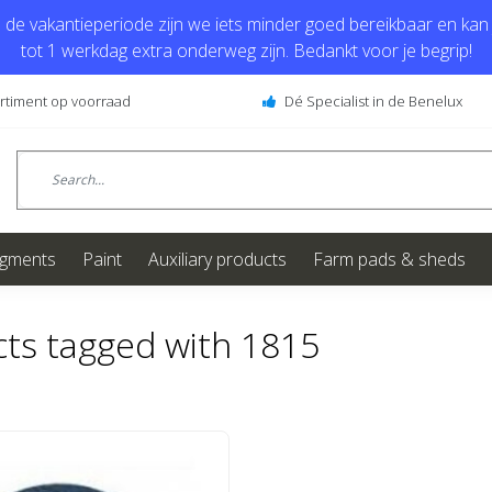
de vakantieperiode zijn we iets minder goed bereikbaar en kan j
tot 1 werkdag extra onderweg zijn. Bedankt voor je begrip!
ortiment op voorraad
Dé Specialist in de Benelux
igments
Paint
Auxiliary products
Farm pads & sheds
ts tagged with 1815