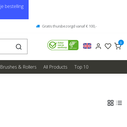
e bestelling
Gratis thuisbezorgd vanaf € 100,-
0
Brushes & Rollers
All Products
Top 10