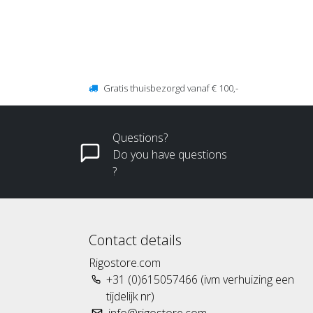
Gratis thuisbezorgd vanaf € 100,-
Questions?
Do you have questions
?
Contact details
Rigostore.com
+31 (0)615057466 (ivm verhuizing een
tijdelijk nr)
info@rigostore.com