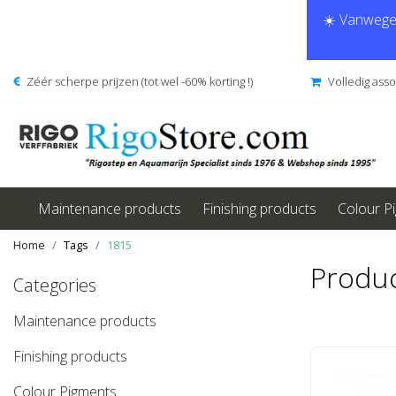
☀️ Vanwege 
Zéér scherpe prijzen (tot wel -60% korting !)
Volledig ass
Maintenance products
Finishing products
Colour P
Home
Tags
1815
Produc
Categories
Maintenance products
Finishing products
Colour Pigments