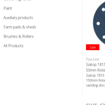
Paint
Auxiliary products
Farm pads & sheds
Brushes & Rollers
All Products
Sale
Tisa-Line
Siatop 1815
50mm Rotex
Siatop 1815
150mm Rotex
sanding discs
€14,95
€2