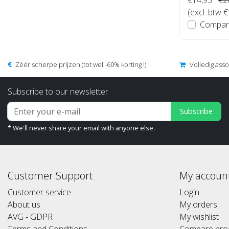
(excl. btw 
Compar
Zéér scherpe prijzen (tot wel -60% korting !)
Volledig ass
Subscribe to our newsletter
Subscribe
* We'll never share your email with anyone else.
Customer Support
My accoun
Customer service
Login
About us
My orders
AVG - GDPR
My wishlist
Terms and Conditions
Compare pro