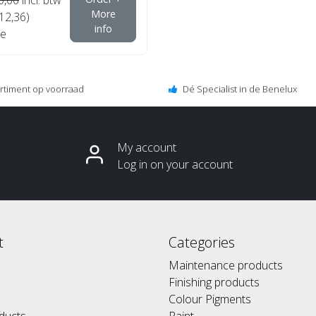
More
€12,36)
info
e
ortiment op voorraad
Dé Specialist in de Benelux
My account
Log in on your account
t
Categories
Maintenance products
Finishing products
Colour Pigments
ducts
Paint